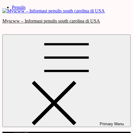
Skip
Penulis
to
content
Myscww – Informasi penulis south carolina di USA
Primary Menu