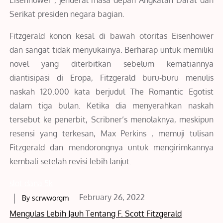
Serikat presiden negara bagian.
Fitzgerald konon kesal di bawah otoritas Eisenhower
dan sangat tidak menyukainya. Berharap untuk memiliki
novel yang diterbitkan sebelum kematiannya
diantisipasi di Eropa, Fitzgerald buru-buru menulis
naskah 120.000 kata berjudul The Romantic Egotist
dalam tiga bulan. Ketika dia menyerahkan naskah
tersebut ke penerbit, Scribner’s menolaknya, meskipun
resensi yang terkesan, Max Perkins , memuji tulisan
Fitzgerald dan mendorongnya untuk mengirimkannya
kembali setelah revisi lebih lanjut.
slot dana 5k
Posted
February 26, 2022
By
scrwworgm
on
Mengulas Lebih Jauh Tentang F. Scott Fitzgerald