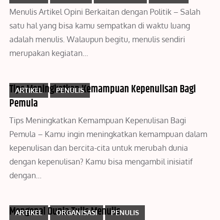
Menulis Artikel Opini Berkaitan dengan Politik – Salah
satu hal yang bisa kamu sempatkan di waktu luang
adalah menulis. Walaupun begitu, menulis sendiri
merupakan kegiatan…
Tips Meningkatkan Kemampuan Kepenulisan Bagi
ARTIKEL
PENULIS
Pemula
Tips Meningkatkan Kemampuan Kepenulisan Bagi
Pemula – Kamu ingin meningkatkan kemampuan dalam
kepenulisan dan bercita-cita untuk merubah dunia
dengan kepenulisan? Kamu bisa mengambil inisiatif
dengan…
Mengenal Dunia Tulis Menulis
ARTIKEL
ORGANISASI
PENULIS