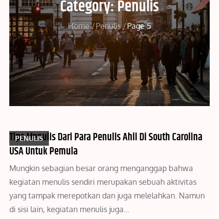
Category:
Penulis
Home
Penulis
Page 5
Tips Menulis Dari Para Penulis Ahli Di South Carolina
PENULIS
USA Untuk Pemula
Mungkin sebagian besar orang menganggap bahwa
kegiatan menulis sendiri merupakan sebuah aktivitas
yang tampak merepotkan dan juga melelahkan. Namun
di sisi lain, kegiatan menulis juga…