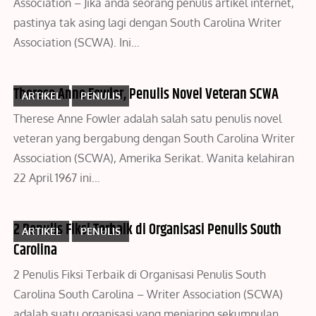
Association – Jika anda seorang penulis artikel internet,
pastinya tak asing lagi dengan South Carolina Writer
Association (SCWA). Ini…
Therese Anne Fowler, Penulis Novel Veteran SCWA
ARTIKEL
PENULIS
Therese Anne Fowler adalah salah satu penulis novel
veteran yang bergabung dengan South Carolina Writer
Association (SCWA), Amerika Serikat. Wanita kelahiran
22 April 1967 ini…
2 Penulis Fiksi Terbaik di Organisasi Penulis South
ARTIKEL
PENULIS
Carolina
2 Penulis Fiksi Terbaik di Organisasi Penulis South
Carolina South Carolina – Writer Association (SCWA)
adalah suatu organisasi yang menjaring sekumpulan