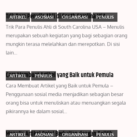
Trik Para Penulis Ahli di South Carolina USA
ARTIKEL
ASOSIASI
ORGANISASI
PENULIS
Trik Para Penulis Ahli di South Carolina USA – Menulis
merupakan sebuah kegiatan yang bagi sebagian orang
mungkin terasa melelahkan dan merepotkan. Di sisi
lain…
Cara Membuat Artikel yang Baik untuk Pemula
ARTIKEL
PENULIS
Cara Membuat Artikel yang Baik untuk Pemula –
Penggunaan sosial media menjadikan sebagian besar
orang bisa untuk menuliskan atau menuangkan segala
pikirannya ke dalam sosial…
Menulis Artikel Opini Berkaitan dengan Politik
ARTIKEL
ASOSIASI
ORGANISASI
PENULIS