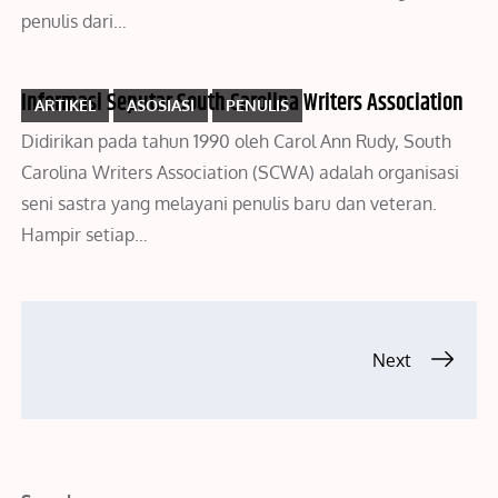
penulis dari…
Informasi Seputar South Carolina Writers Association
ARTIKEL
ASOSIASI
PENULIS
Didirikan pada tahun 1990 oleh Carol Ann Rudy, South
Carolina Writers Association (SCWA) adalah organisasi
seni sastra yang melayani penulis baru dan veteran.
Hampir setiap…
Posts
Next
navigation