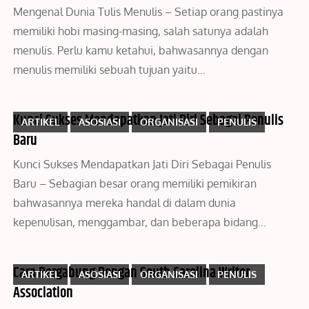
Mengenal Dunia Tulis Menulis – Setiap orang pastinya
memiliki hobi masing-masing, salah satunya adalah
menulis. Perlu kamu ketahui, bahwasannya dengan
menulis memiliki sebuah tujuan yaitu…
Kunci Sukses Mendapatkan Jati Diri Sebagai Penulis
ARTIKEL
ASOSIASI
ORGANISASI
PENULIS
Baru
Kunci Sukses Mendapatkan Jati Diri Sebagai Penulis
Baru – Sebagian besar orang memiliki pemikiran
bahwasannya mereka handal di dalam dunia
kepenulisan, menggambar, dan beberapa bidang…
Cara Bergabung Dengan South Carolina Writer
ARTIKEL
ASOSIASI
ORGANISASI
PENULIS
Association